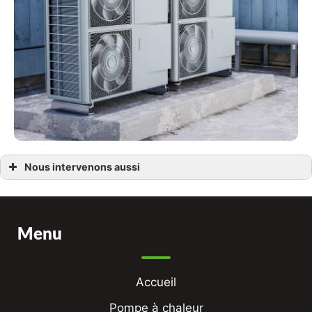
Nous intervenons aussi
installation pompe à chaleur
installation pompe à chaleur Cabriès
installation pompe à chaleur Éguilles
installation pompe à chaleur Puyricard
installation pompe à chaleur Lambesc
Menu
installation pompe à chaleur Le Puy-Sainte-Réparade
installation pompe à chaleur Rognes
installation pompe à chaleur Saint-Cannat
installation pompe à chaleur Venelles
installation pompe à chaleur Salon-de-Provence
Accueil
installation pompe à chaleur Pélissanne
Pompe à chaleur