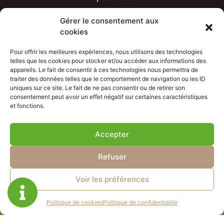
Climatisation
Gérer le consentement aux
cookies
Chauffe-eau thermodynamique
Aides financières
Pour offrir les meilleures expériences, nous utilisons des technologies
telles que les cookies pour stocker et/ou accéder aux informations des
appareils. Le fait de consentir à ces technologies nous permettra de
Réalisations
traiter des données telles que le comportement de navigation ou les ID
uniques sur ce site. Le fait de ne pas consentir ou de retirer son
Contact
consentement peut avoir un effet négatif sur certaines caractéristiques
et fonctions.
Accepter
Refuser
ASN CONCEPT
Mentions légales
Voir les préférences
Politique de confidentialité
Plan de site
Politique de cookies
Politique de confidentialité
Gérer le consentement