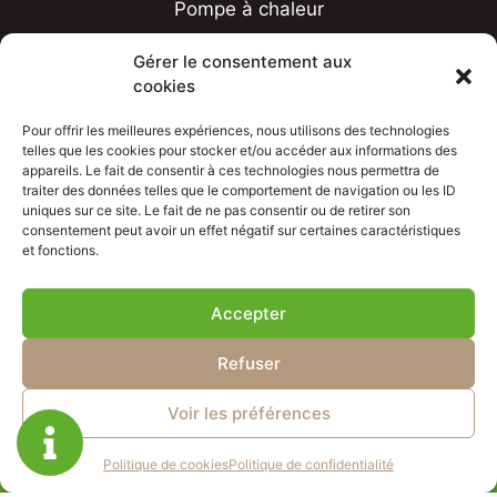
Pompe à chaleur
Climatisation
Gérer le consentement aux
cookies
Chauffe-eau thermodynamique
Aides financières
Pour offrir les meilleures expériences, nous utilisons des technologies
telles que les cookies pour stocker et/ou accéder aux informations des
appareils. Le fait de consentir à ces technologies nous permettra de
Réalisations
traiter des données telles que le comportement de navigation ou les ID
uniques sur ce site. Le fait de ne pas consentir ou de retirer son
Contact
consentement peut avoir un effet négatif sur certaines caractéristiques
et fonctions.
Accepter
Refuser
ASN CONCEPT
Mentions légales
Voir les préférences
Politique de confidentialité
Plan de site
Politique de cookies
Politique de confidentialité