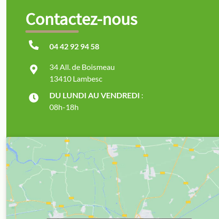
Contactez-nous
04 42 92 94 58
34 All. de Boismeau
13410 Lambesc
DU LUNDI AU VENDREDI
:
08h-18h