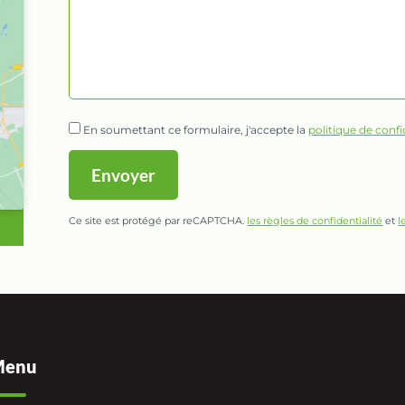
En soumettant ce formulaire, j'accepte la
politique de confi
Ce site est protégé par reCAPTCHA.
les règles de confidentialité
et
l
Alternative:
Menu