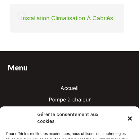
Installation Climatisation À Cabriès
Menu
Accueil
Pompe à chaleur
Climatisation
Gérer le consentement aux
cookies
Chauffe-eau thermodynamique
Aides financières
Pour offrir les meilleures expériences, nous utilisons des technologies